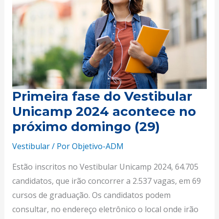
Unicamp
2024
acontece
no
próximo
domingo
Primeira fase do Vestibular
(29)
Unicamp 2024 acontece no
próximo domingo (29)
Vestibular
/ Por
Objetivo-ADM
Estão inscritos no Vestibular Unicamp 2024, 64.705
candidatos, que irão concorrer a 2.537 vagas, em 69
cursos de graduação. Os candidatos podem
consultar, no endereço eletrônico o local onde irão