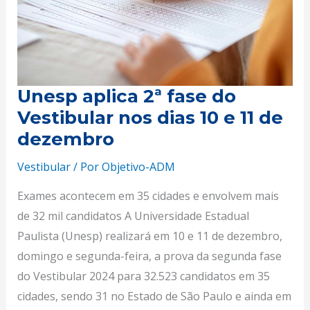
nos
dias
10
e
Unesp aplica 2ª fase do
11
Vestibular nos dias 10 e 11 de
de
dezembro
dezembro
Vestibular
/ Por
Objetivo-ADM
Exames acontecem em 35 cidades e envolvem mais
de 32 mil candidatos A Universidade Estadual
Paulista (Unesp) realizará em 10 e 11 de dezembro,
domingo e segunda-feira, a prova da segunda fase
do Vestibular 2024 para 32.523 candidatos em 35
cidades, sendo 31 no Estado de São Paulo e ainda em