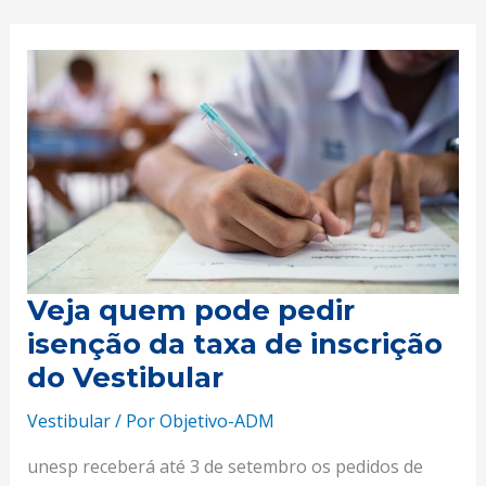
Veja
quem
pode
pedir
isenção
da
taxa
de
inscrição
Veja quem pode pedir
do
isenção da taxa de inscrição
Vestibular
do Vestibular
Vestibular
/ Por
Objetivo-ADM
unesp receberá até 3 de setembro os pedidos de