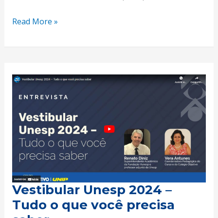
Read More »
Vestibular
Unesp
2024
–
Tudo
o
que
você
precisa
Vestibular Unesp 2024 –
saber
Tudo o que você precisa