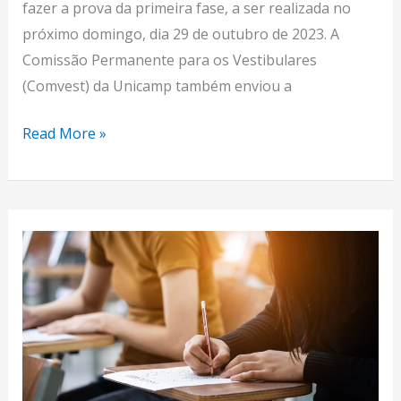
fazer a prova da primeira fase, a ser realizada no
próximo domingo, dia 29 de outubro de 2023. A
Comissão Permanente para os Vestibulares
(Comvest) da Unicamp também enviou a
Read More »
Processo
seletivo
ENEM-
USP
terá
inscrições
entre