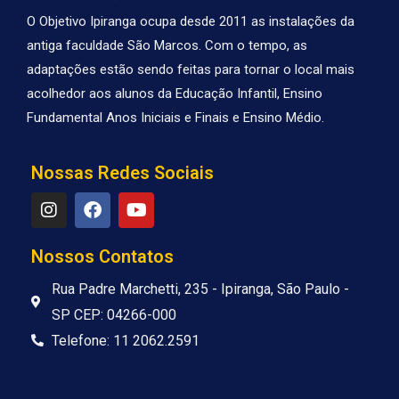
O Objetivo Ipiranga ocupa desde 2011 as instalações da
antiga faculdade São Marcos. Com o tempo, as
adaptações estão sendo feitas para tornar o local mais
acolhedor aos alunos da Educação Infantil, Ensino
Fundamental Anos Iniciais e Finais e Ensino Médio.
Nossas Redes Sociais
I
F
Y
n
a
o
s
c
u
t
e
t
Nossos Contatos
a
b
u
g
o
b
Rua Padre Marchetti, 235 - Ipiranga, São Paulo -
r
o
e
SP CEP: 04266-000
a
k
m
Telefone: 11 2062.2591