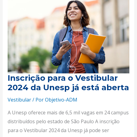
o
Vestibular
2024
da
Unesp
já
está
aberta
Inscrição para o Vestibular
2024 da Unesp já está aberta
Vestibular
/ Por
Objetivo-ADM
A Unesp oferece mais de 6,5 mil vagas em 24 campus
distribuídos pelo estado de São Paulo A inscrição
para o Vestibular 2024 da Unesp já pode ser