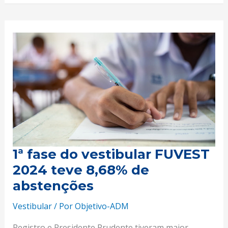
1ª
fase
do
vestibular
FUVEST
2024
teve
8,68%
de
1ª fase do vestibular FUVEST
abstenções
2024 teve 8,68% de
abstenções
Vestibular
/ Por
Objetivo-ADM
Registro e Presidente Prudente tiveram maior