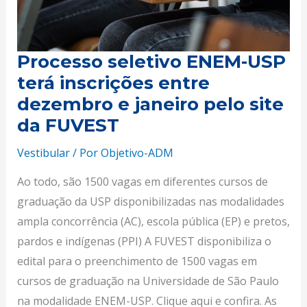
dezembro
e
janeiro
Processo seletivo ENEM-USP
pelo
terá inscrições entre
site
da
dezembro e janeiro pelo site
FUVEST
da FUVEST
Vestibular
/ Por
Objetivo-ADM
Ao todo, são 1500 vagas em diferentes cursos de
graduação da USP disponibilizadas nas modalidades
ampla concorrência (AC), escola pública (EP) e pretos,
pardos e indígenas (PPI) A FUVEST disponibiliza o
edital para o preenchimento de 1500 vagas em
cursos de graduação na Universidade de São Paulo
na modalidade ENEM-USP. Clique aqui e confira. As