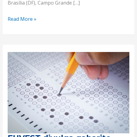
Brasília (DF), Campo Grande […]
Read More »
FUVEST
divulga
gabarito
final
da
primeira
fase
do
vestibular
2024