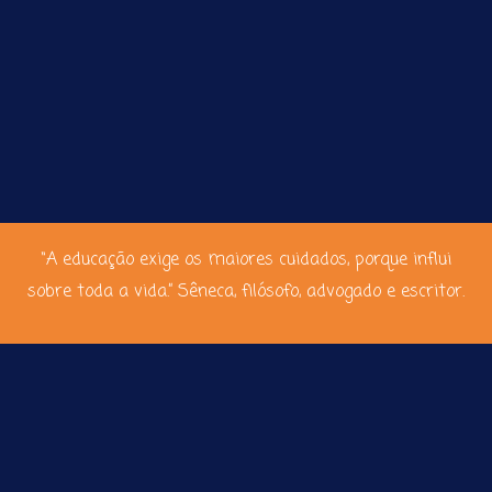
“A educação exige os maiores cuidados, porque influi
sobre toda a vida.” Sêneca, filósofo, advogado e escritor.