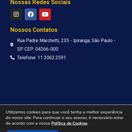
Nossas Redes Sociais
I
F
Y
n
a
o
s
c
u
t
e
t
Nossos Contatos
a
b
u
g
o
b
Rua Padre Marchetti, 235 - Ipiranga, São Paulo -
r
o
e
SP CEP: 04266-000
a
k
m
Telefone: 11 2062.2591
Utilizamos cookies para que você tenha a melhor experiência
do nosso site. Para continuar o seu acesso, é necessário estar
© Colégio Objetivo Ipiranga | Powered by
ingrevallo.net
de acordo com a nossa
.
Política de Cookies