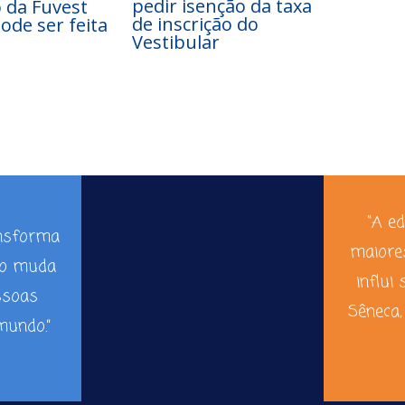
pedir isenção da taxa
o da Fuvest
de inscrição do
ode ser feita
Vestibular
“A e
ansforma
maiore
ão muda
influi 
ssoas
Sêneca,
undo.”