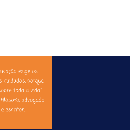
ducação exige os
s cuidados, porque
sobre toda a vida.”
 filósofo, advogado
e escritor.