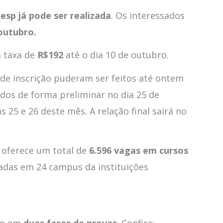
esp já pode ser realizada
. Os interessados
outubro.
a taxa de
R$192
até o dia 10 de outubro.
 de inscrição puderam ser feitos até ontem
iados de forma preliminar no dia 25 de
 25 e 26 deste mês. A relação final sairá no
) oferece um total de
6.596 vagas em cursos
radas em 24 campus da instituições
do em
duas fases de provas
. Confira: