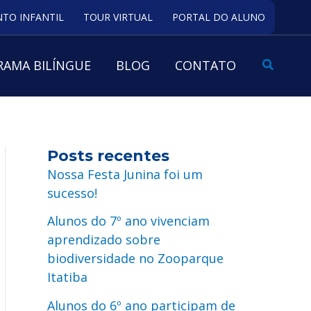
TO INFANTIL
TOUR VIRTUAL
PORTAL DO ALUNO
Pesquis
AMA BILÍNGUE
BLOG
CONTATO
Posts recentes
Nossa Festa Junina foi um
sucesso!
Alunos do 7º ano vivenciam
aprendizado sobre
biodiversidade no Zooparque
Itatiba
Alunos do 6º ano participam de