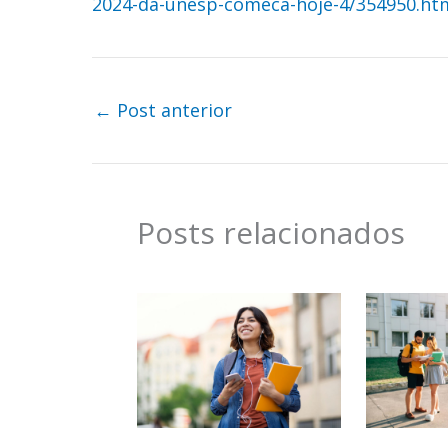
2024-da-unesp-comeca-hoje-4/354950.ht
←
Post anterior
Posts relacionados