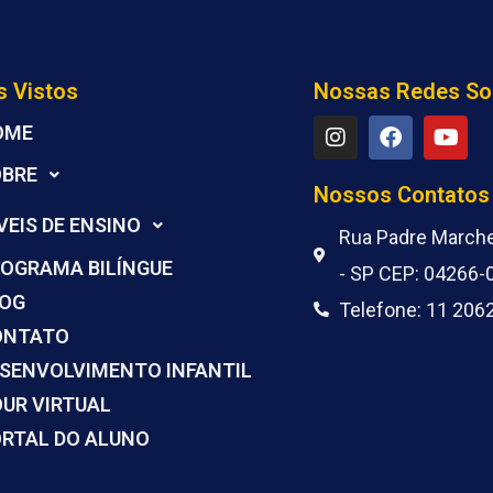
s Vistos
Nossas Redes So
I
F
Y
OME
n
a
o
s
c
u
OBRE
t
e
t
Nossos Contatos
a
b
u
VEIS DE ENSINO
g
o
b
Rua Padre Marchet
r
o
e
OGRAMA BILÍNGUE
- SP CEP: 04266-
a
k
m
LOG
Telefone: 11 206
ONTATO
SENVOLVIMENTO INFANTIL
UR VIRTUAL
RTAL DO ALUNO