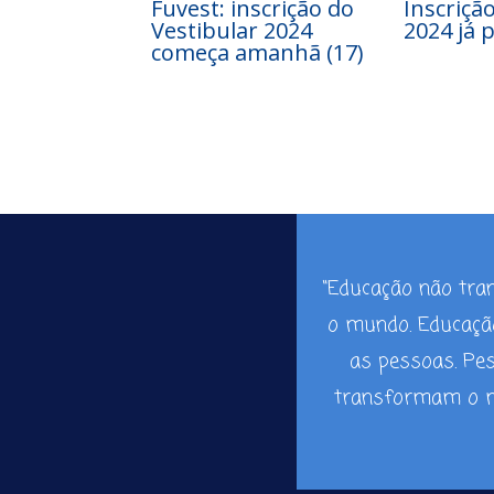
Fuvest: inscrição do
Inscriçã
Vestibular 2024
2024 já p
começa amanhã (17)
“Educação não tr
o mundo. Educaç
as pessoas. Pe
transformam o m