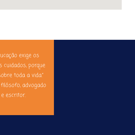
ducação exige os
s cuidados, porque
sobre toda a vida.”
 filósofo, advogado
e escritor.