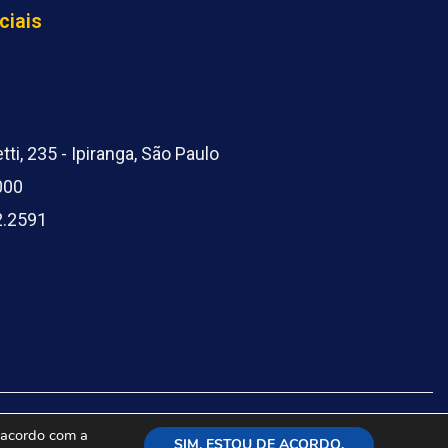
ciais
ti, 235 - Ipiranga, São Paulo
000
2.2591
e acordo com a
SIM, ESTOU DE ACORDO.