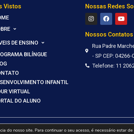
s Vistos
Nossas Redes So
I
F
Y
OME
n
a
o
s
c
u
OBRE
t
e
t
Nossos Contatos
a
b
u
VEIS DE ENSINO
g
o
b
Rua Padre Marchet
r
o
e
OGRAMA BILÍNGUE
- SP CEP: 04266-
a
k
m
LOG
Telefone: 11 206
ONTATO
SENVOLVIMENTO INFANTIL
UR VIRTUAL
RTAL DO ALUNO
© Colégio Objetivo Ipiranga | Powered by
ingrevallo.net
ia do nosso site. Para continuar o seu acesso, é necessário estar d