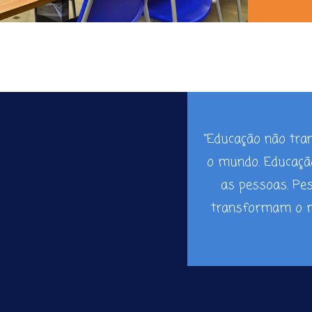
a
g
r
a
m
“Educação não tr
o mundo. Educaç
as pessoas. Pe
transformam o m