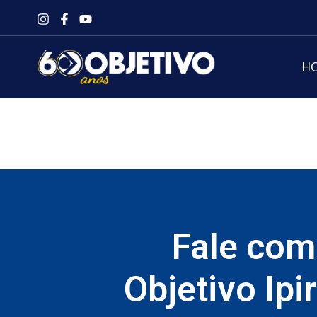
Ir
para
o
H
conteúdo
Fale com
Objetivo Ipi