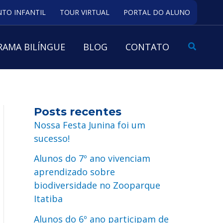
TO INFANTIL
TOUR VIRTUAL
PORTAL DO ALUNO
Pesquis
AMA BILÍNGUE
BLOG
CONTATO
Posts recentes
Nossa Festa Junina foi um
sucesso!
Alunos do 7º ano vivenciam
aprendizado sobre
biodiversidade no Zooparque
Itatiba
Alunos do 6º ano participam de