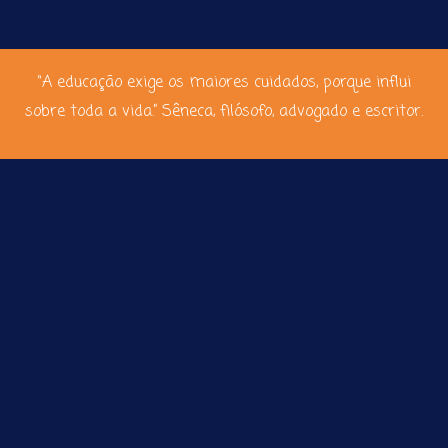
“A educação exige os maiores cuidados, porque influi
sobre toda a vida.” Sêneca, filósofo, advogado e escritor.