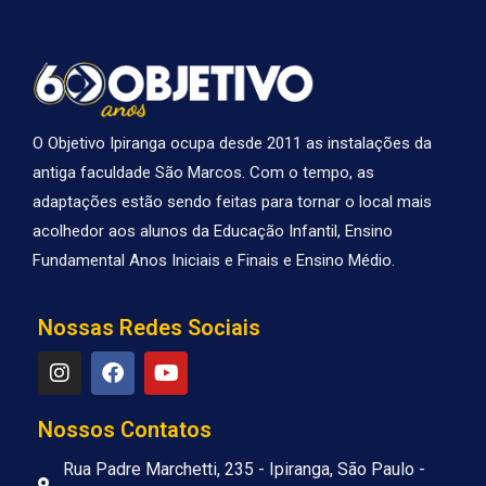
O Objetivo Ipiranga ocupa desde 2011 as instalações da
antiga faculdade São Marcos. Com o tempo, as
adaptações estão sendo feitas para tornar o local mais
acolhedor aos alunos da Educação Infantil, Ensino
Fundamental Anos Iniciais e Finais e Ensino Médio.
Nossas Redes Sociais
I
F
Y
n
a
o
s
c
u
t
e
t
Nossos Contatos
a
b
u
g
o
b
Rua Padre Marchetti, 235 - Ipiranga, São Paulo -