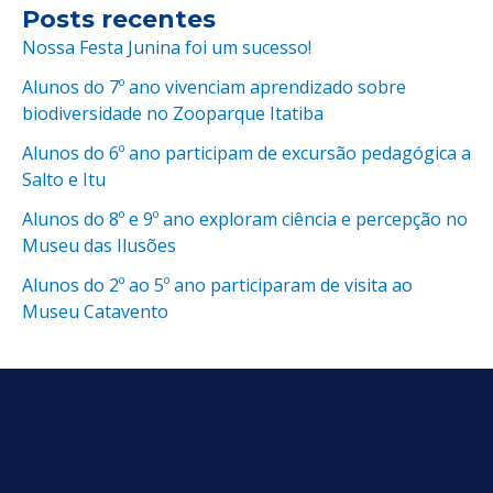
Posts recentes
Nossa Festa Junina foi um sucesso!
Alunos do 7º ano vivenciam aprendizado sobre
biodiversidade no Zooparque Itatiba
Alunos do 6º ano participam de excursão pedagógica a
Salto e Itu
Alunos do 8º e 9º ano exploram ciência e percepção no
Museu das Ilusões
Alunos do 2º ao 5º ano participaram de visita ao
Museu Catavento