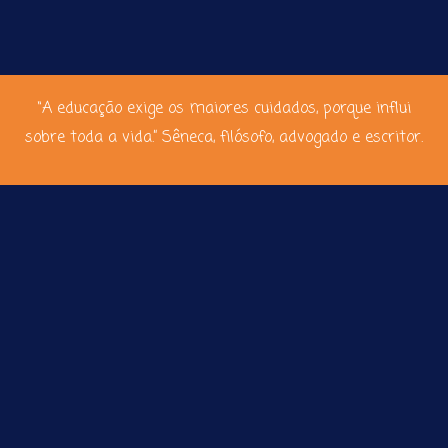
“A educação exige os maiores cuidados, porque influi
sobre toda a vida.” Sêneca, filósofo, advogado e escritor.