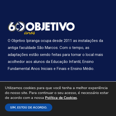
O Objetivo Ipiranga ocupa desde 2011 as instalações da
antiga faculdade São Marcos. Com o tempo, as
adaptações estão sendo feitas para tornar o local mais
acolhedor aos alunos da Educação Infantil, Ensino
Fundamental Anos Iniciais e Finais e Ensino Médio.
Nossas Redes Sociais
Utilizamos cookies para que você tenha a melhor experiência
I
F
Y
do nosso site. Para continuar o seu acesso, é necessário estar
n
a
o
de acordo com a nossa
.
Política de Cookies
s
c
u
t
e
t
SIM, ESTOU DE ACORDO.
Nossos Contatos
a
b
u