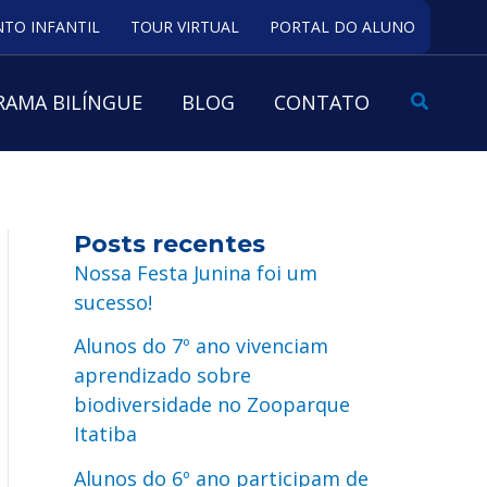
TO INFANTIL
TOUR VIRTUAL
PORTAL DO ALUNO
Pesquis
AMA BILÍNGUE
BLOG
CONTATO
Posts recentes
Nossa Festa Junina foi um
sucesso!
Alunos do 7º ano vivenciam
aprendizado sobre
biodiversidade no Zooparque
Itatiba
Alunos do 6º ano participam de