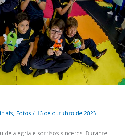
ciais
,
Fotos
/
16 de outubro de 2023
u de alegria e sorrisos sinceros. Durante