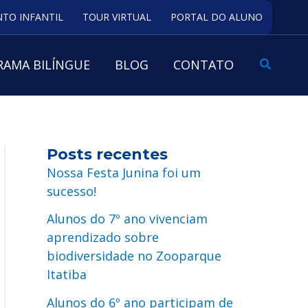
TO INFANTIL
TOUR VIRTUAL
PORTAL DO ALUNO
Pesquis
AMA BILÍNGUE
BLOG
CONTATO
Posts recentes
Nossa Festa Junina foi um
sucesso!
Alunos do 7º ano vivenciam
aprendizado sobre
biodiversidade no Zooparque
Itatiba
Alunos do 6º ano participam de