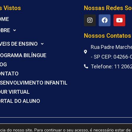
s Vistos
Nossas Redes So
I
F
Y
OME
n
a
o
s
c
u
OBRE
t
e
t
Nossos Contatos
a
b
u
VEIS DE ENSINO
g
o
b
Rua Padre Marchet
r
o
e
OGRAMA BILÍNGUE
- SP CEP: 04266-
a
k
m
LOG
Telefone: 11 206
ONTATO
SENVOLVIMENTO INFANTIL
UR VIRTUAL
RTAL DO ALUNO
© Colégio Objetivo Ipiranga | Powered by
ingrevallo.net
ia do nosso site. Para continuar o seu acesso, é necessário estar d