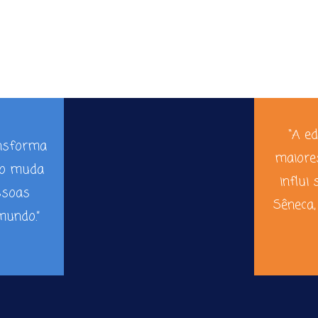
“A e
ansforma
maiore
ão muda
influi 
ssoas
Sêneca,
undo.”