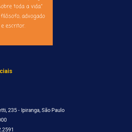
sobre toda a vida.”
 filósofo, advogado
e escritor.
ciais
ti, 235 - Ipiranga, São Paulo
000
2.2591