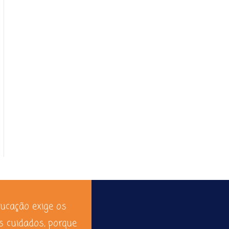
ducação exige os
s cuidados, porque