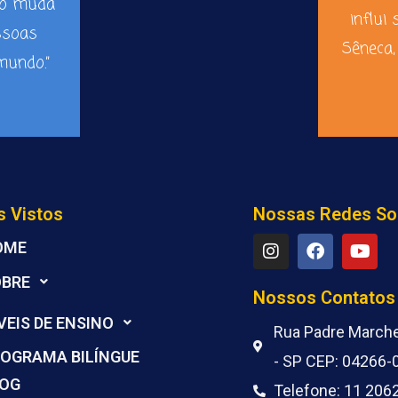
ão muda
influi 
ssoas
Sêneca,
undo.”
s Vistos
Nossas Redes So
I
F
Y
OME
n
a
o
s
c
u
OBRE
t
e
t
Nossos Contatos
a
b
u
VEIS DE ENSINO
g
o
b
Rua Padre Marchet
r
o
e
OGRAMA BILÍNGUE
- SP CEP: 04266-
a
k
m
LOG
Telefone: 11 206