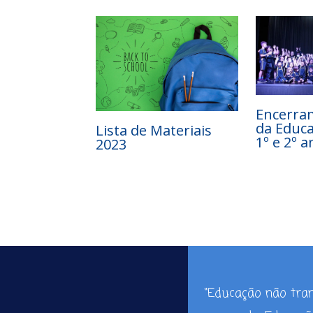
Encerra
da Educa
Lista de Materiais
1º e 2º a
2023
“Educação não tr