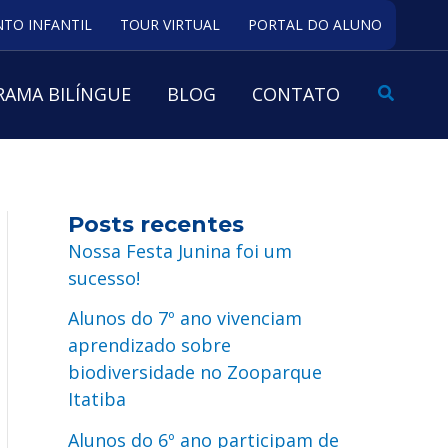
TO INFANTIL
TOUR VIRTUAL
PORTAL DO ALUNO
Pesquis
AMA BILÍNGUE
BLOG
CONTATO
Posts recentes
Nossa Festa Junina foi um
sucesso!
Alunos do 7º ano vivenciam
aprendizado sobre
biodiversidade no Zooparque
Itatiba
Alunos do 6º ano participam de