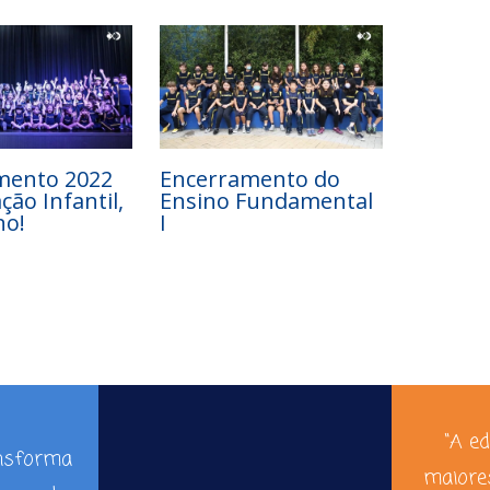
mento 2022
Encerramento do
ção Infantil,
Ensino Fundamental
no!
I
“A e
ansforma
maiore