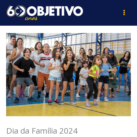
Ir
para
o
conteúdo
Dia da Família 2024