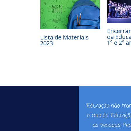
Encerra
da Educa
Lista de Materiais
1º e 2º a
2023
“Educação não tr
o mundo. Educaç
as pessoas. Pe