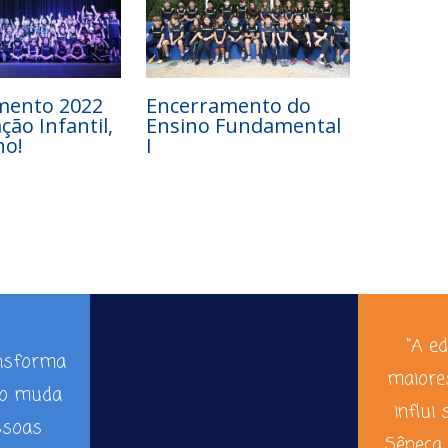
mento 2022
Encerramento do
ção Infantil,
Ensino Fundamental
no!
I
“A e
ansforma
maiore
ão muda
influi 
ssoas
Sêneca,