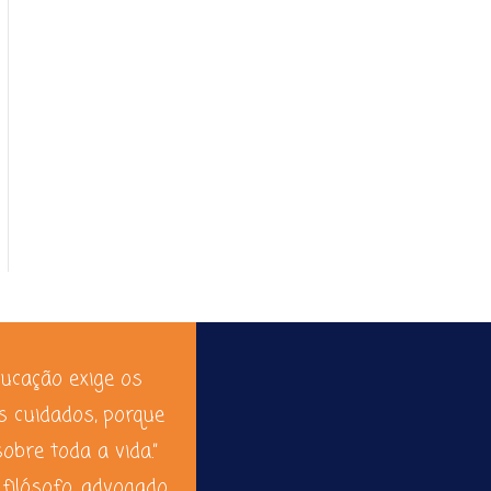
ducação exige os
s cuidados, porque
sobre toda a vida.”
 filósofo, advogado