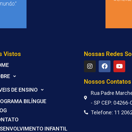
undo.”
s Vistos
Nossas Redes So
I
F
Y
OME
n
a
o
s
c
u
OBRE
t
e
t
Nossos Contatos
a
b
u
VEIS DE ENSINO
g
o
b
Rua Padre Marchet
r
o
e
OGRAMA BILÍNGUE
- SP CEP: 04266-
a
k
m
LOG
Telefone: 11 206
ONTATO
SENVOLVIMENTO INFANTIL