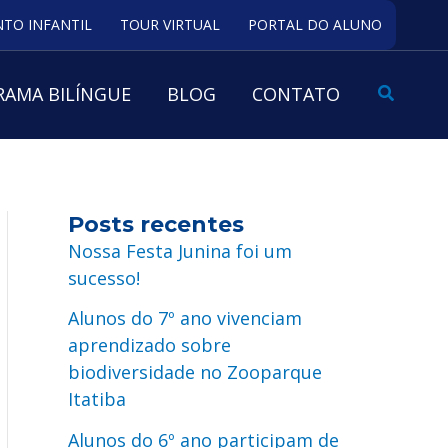
TO INFANTIL
TOUR VIRTUAL
PORTAL DO ALUNO
Pesquis
AMA BILÍNGUE
BLOG
CONTATO
Posts recentes
Nossa Festa Junina foi um
sucesso!
Alunos do 7º ano vivenciam
aprendizado sobre
biodiversidade no Zooparque
Itatiba
Alunos do 6º ano participam de