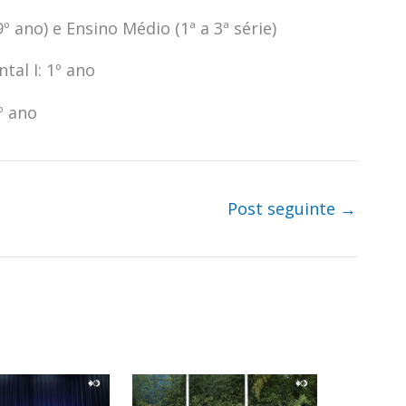
º ano) e Ensino Médio (1ª a 3ª série)
tal I: 1º ano
º ano
Post seguinte
→